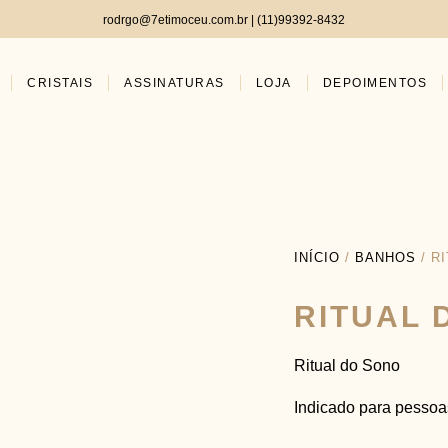
rodrgo@7etimoceu.com.br | (11)99392-8432
CRISTAIS
ASSINATURAS
LOJA
DEPOIMENTOS
INÍCIO
/
BANHOS
/ R
RITUAL 
Ritual do Sono
Indicado para pessoa