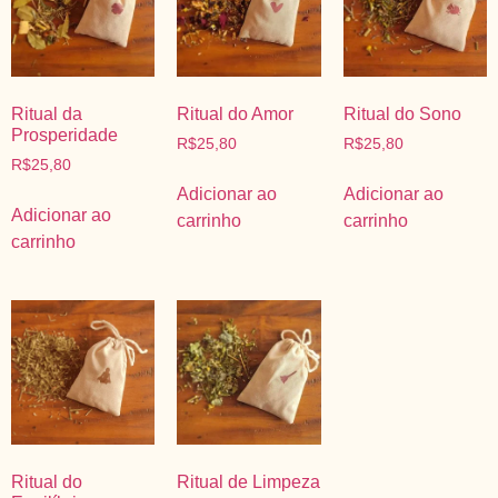
Ritual da
Ritual do Amor
Ritual do Sono
Prosperidade
R$
25,80
R$
25,80
R$
25,80
Adicionar ao
Adicionar ao
Adicionar ao
carrinho
carrinho
carrinho
Ritual do
Ritual de Limpeza