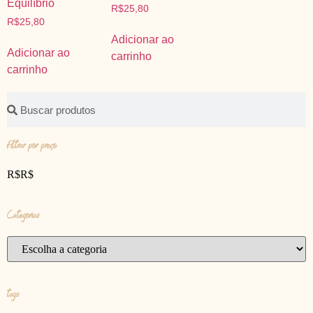
Equilíbrio
R$
25,80
R$
25,80
Adicionar ao
Adicionar ao
carrinho
carrinho
Filtrar por preço
R$
R$
Categorias
tags