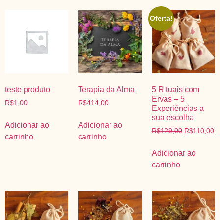
Oferta!
teste produto
Terapia da Alma
5 Rituais com
Ervas – 5
R$
1,00
R$
414,00
Experiências a
sua escolha
Adicionar ao
Adicionar ao
R$
129,00
R$
110,00
carrinho
carrinho
Adicionar ao
carrinho