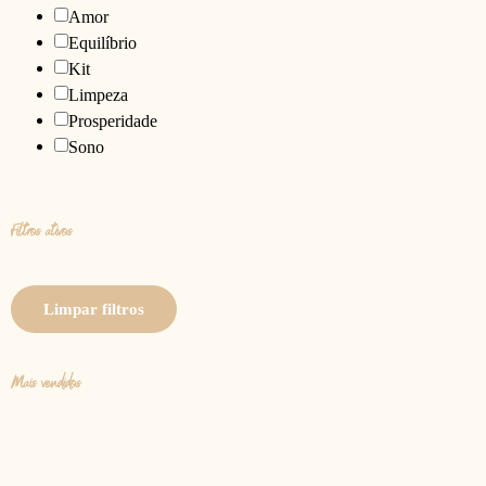
Amor
Equilíbrio
Kit
Limpeza
Prosperidade
Sono
Filtros ativos
Limpar filtros
Mais vendidos