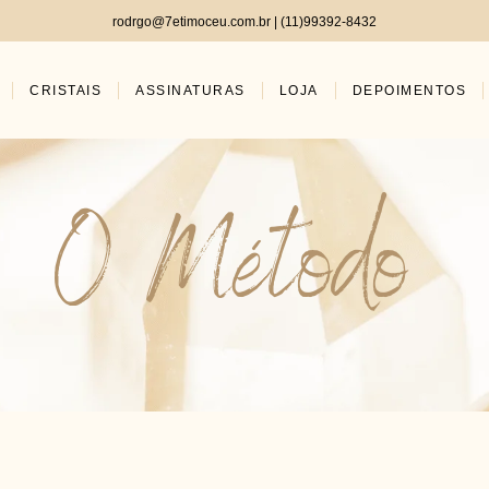
rodrgo@7etimoceu.com.br | (11)99392-8432
CRISTAIS
ASSINATURAS
LOJA
DEPOIMENTOS
O Método